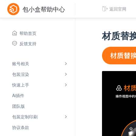
包小盒帮助中心

返回官网
材质替换
帮助首页
反馈支持
账号相关

包装渲染

快速上手

Ai插件
团队版
包装定制印刷

协议条款