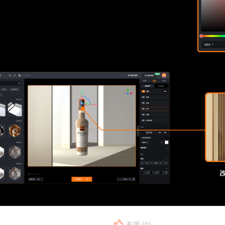
有用 (
0
)